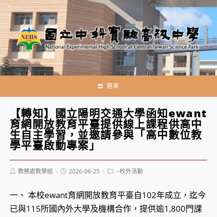
跳
轉
至
主
要
內
容
選單
【轉知】國立陽明交通大學函知ewant
育網開放教育平臺提供線上課程供高中
生自主學習，並邀請參與「高中數位教
學平臺啟動專案」
Post
Post
Post
教務處教學組
2026-06-25
--校外活動
author:
published:
category:
一、 本校ewant育網開放教育平臺自102年成立，迄今
已與115所國內外大學及機構合作，提供逾1,800門課