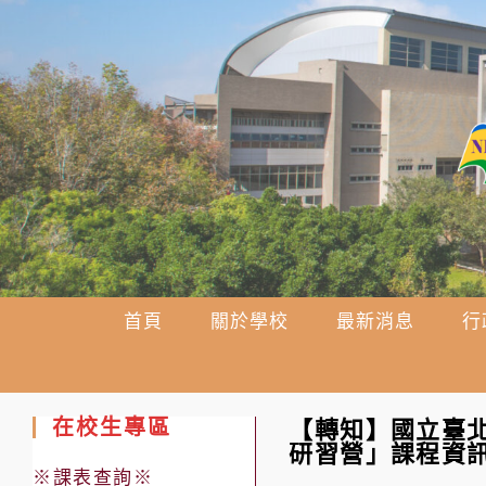
跳
轉
至
主
要
內
容
首頁
關於學校
最新消息
行
在校生專區
【轉知】國立臺北
研習營」課程資
※課表查詢※