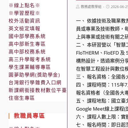
※線上點名※
Post
Post
教務處教學組
2026-06-2
author:
published:
※學習歷程※
校外活動資訊
一、 依據技術及職業教
英文檢定填報
員或專業及技術教師，
國中部學務系統
上與專業或技術有關之
高中部新生專區
二、 本研習營以「智
高中部校務系統
FloTHERM、FloEF
高三升學報考系統
構熱設計，透過案例分
學生課業輔導專區
在智慧工程設計與數位
圓夢助學網(獎助學金)
三、 報名資格：全國各
台灣銀行學雜費入口網
四、 課程時間：115年
新課綱銜接教材數位平臺
報名資格者（全國各大
住宿生專區
五、 課程地點：國立臺
Google Meet線上
教職員專區
六、 課程人數上限：實體4
七、 報名時間：即日起