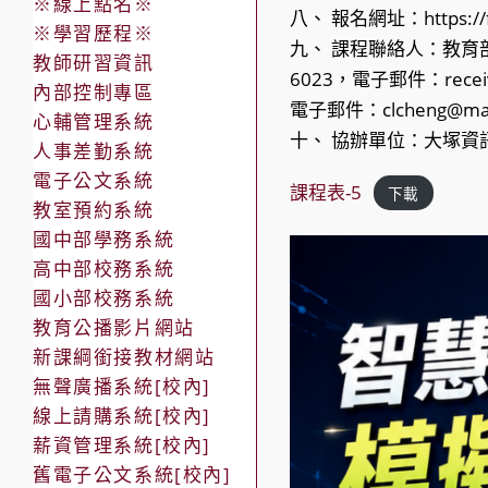
※線上點名※
八、 報名網址：https://fo
※學習歷程※
九、 課程聯絡人：教育部
教師研習資訊
6023，電子郵件：receiv
內部控制專區
電子郵件：clcheng@mail
心輔管理系統
十、 協辦單位：大塚資
人事差勤系統
電子公文系統
課程表-5
下載
教室預約系統
國中部學務系統
高中部校務系統
國小部校務系統
教育公播影片網站
新課綱銜接教材網站
無聲廣播系統[校內]
線上請購系統[校內]
薪資管理系統[校內]
舊電子公文系統[校內]