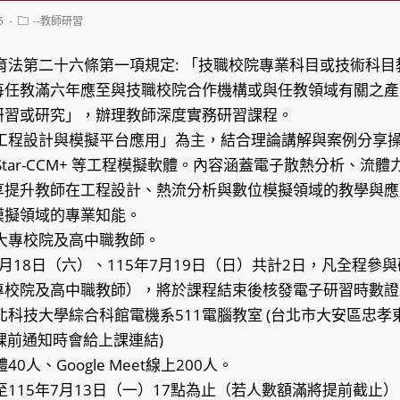
Post
5
--教師研習
category:
育法第二十六條第一項規定: 「技職校院專業科目或技術科
每任教滿六年應至與技職校院合作機構或與任教領域有關之產
研習或研究」，辦理教師深度實務研習課程。
慧工程設計與模擬平台應用」為主，結合理論講解與案例分享
D 及 Star-CCM+ 等工程模擬軟體。內容涵蓋電子散熱分析、流
享提升教師在工程設計、熱流分析與數位模擬領域的教學與應
模擬領域的專業知能。
大專校院及高中職教師。
7月18日（六）、115年7月19日（日）共計2日，凡全程
專校院及高中職教師），將於課程結束後核發電子研習時數證
北科技大學綜合科館電機系511電腦教室 (台北市大安區忠孝
課程(課前通知時會給上課連結)
0人、Google Meet線上200人。
至115年7月13日（一）17點為止（若人數額滿將提前截止