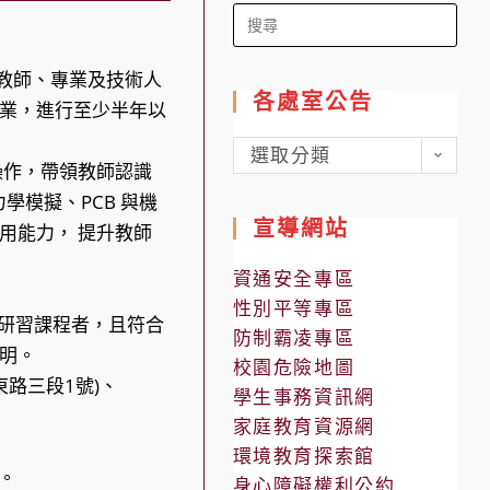
Search
for:
目教師、專業及技術人
各處室公告
業，進行至少半年以
各
選取分類
操作，帶領教師認識
處
體力學模擬、PCB 與機
室
宣導網站
用能力， 提升教師
公
告
資通安全專區
性別平等專區
參與研習課程者，且符合
防制霸凌專區
明。
校園危險地圖
東路三段1號)、
學生事務資訊網
家庭教育資源網
環境教育探索館
）。
身心障礙權利公約