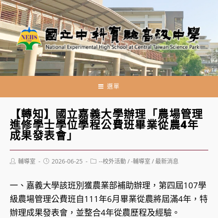
跳
轉
至
主
要
內
容
選單
【轉知】國立嘉義大學辦理「農場管理
進修學士學位學程公費班畢業從農4年
成果發表會」
Post
Post
Post
輔導室
2026-06-25
--校外活動
/
-輔導室
/
最新消息
author:
published:
category:
一、嘉義大學該班別獲農業部補助辦理，第四屆107學
級農場管理公費班自111年6月畢業從農將屆滿4年，特
辦理成果發表會，並整合4年從農歷程及經驗。