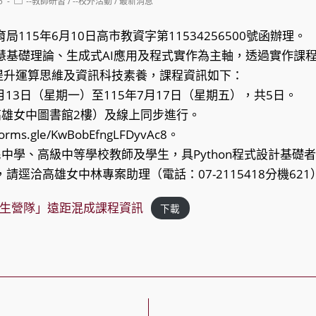
Post
5
--教師研習
/
--校外活動
/
最新消息
category:
局115年6月10日高市教資字第11534256500號函辦理。
慧基礎理論、生成式AI應用及程式實作為主軸，透過實作課程
提升運算思維及資訊科技素養，課程資訊如下：
年7月13日（星期一）至115年7月17日（星期五），共5日。
（高雄女中圖書館2樓）及線上同步進行。
orms.gle/KwBobEfngLFDyvAc8。
國民中學、高級中等學校教師及學生，具Python程式設計基礎
請逕洽高雄女中林專案助理（電話：07-2115418分機621
師生營隊」遠距混成課程資訊
下載