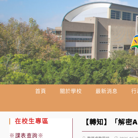
跳
轉
至
主
要
內
容
首頁
關於學校
最新消息
行
在校生專區
【轉知】「解密A
※課表查詢※