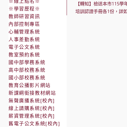
more
※線上點名※
【轉知】檢送本市115學
articles
※學習歷程※
培訓認證手冊各1份，詳
教師研習資訊
內部控制專區
心輔管理系統
人事差勤系統
電子公文系統
教室預約系統
國中部學務系統
高中部校務系統
國小部校務系統
教育公播影片網站
新課綱銜接教材網站
無聲廣播系統[校內]
線上請購系統[校內]
薪資管理系統[校內]
舊電子公文系統[校內]