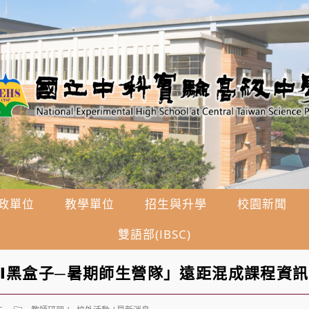
政單位
教學單位
招生與升學
校園新聞
雙語部(IBSC)
I黑盒子─暑期師生營隊」遠距混成課程資訊