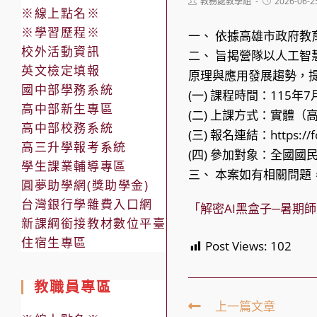
Post
Post
教務處教學組
2026-06-2
※線上點名※
author:
published:
※學習歷程※
一、 依據高雄市政府教育
校外活動資訊
二、 旨揭營隊以人工智
英文檢定填報
原理與應用發展趨勢，
國中部學務系統
(一) 課程時間：115
高中部新生專區
(二) 上課方式：實體
高中部校務系統
(三) 報名連結：https://f
高三升學報考系統
(四) 參加對象：全國
學生課業輔導專區
三、 本案如有相關問題，
圓夢助學網(獎助學金)
台灣銀行學雜費入口網
「解密AI黑盒子─暑期
新課綱銜接教材數位平臺
住宿生專區
Post Views:
102
教職員專區
Read
上一篇文章