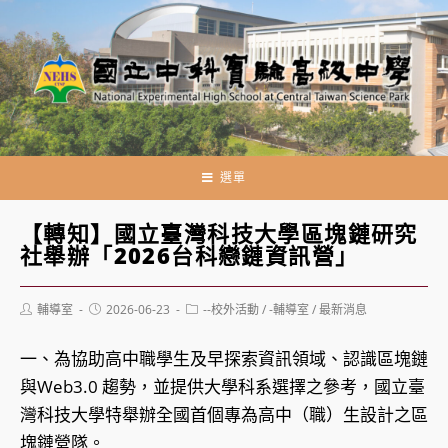
跳
轉
至
主
要
內
容
選單
【轉知】國立臺灣科技大學區塊鏈研究
社舉辦「2026台科戀鏈資訊營」
Post
Post
Post
輔導室
2026-06-23
--校外活動
/
-輔導室
/
最新消息
author:
published:
category:
一、為協助高中職學生及早探索資訊領域、認識區塊鏈
與Web3.0 趨勢，並提供大學科系選擇之參考，國立臺
灣科技大學特舉辦全國首個專為高中（職）生設計之區
塊鏈營隊。