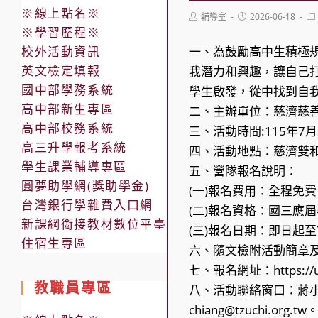
※線上點名※
Post
Post
Po
輔導室
2026-06-18
author:
published:
ca
※學習歷程※
校外活動資訊
一、為鼓勵高中生積極
英文檢定填報
我潛力和興趣，讓自己
國中部學務系統
學生啟發，從中找到自
高中部新生專區
二、主辦單位：慈濟慈
高中部校務系統
三、活動時間:115年7月
高三升學報考系統
四、活動地點：慈濟雙
學生課業輔導專區
五、營隊報名說明：
圓夢助學網(獎助學金)
(一)報名費用：全程免
台灣銀行學雜費入口網
(二)報名資格：國三應
新課綱銜接教材數位平臺
(三)報名日期：即日起至
住宿生專區
六、隨文檢附活動簡章
七、報名網址：https://url
教職員專區
八、活動聯絡窗口：蔣小姐，
chiang@tzuchi.org.tw