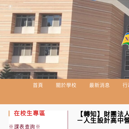
跳
轉
至
主
要
內
容
首頁
關於學校
最新消息
行
在校生專區
【轉知】財團法人
－人生設計高中
※課表查詢※