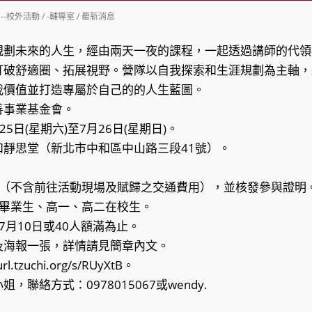
st
--校外活動
/
-輔導室
/
最新消息
tegory:
規劃未來的人生，經由兩天一夜的課程，一起透過講師的代領
打破舒適圈、拓展視野。營隊以自我探索和生涯規劃為主軸，
我價值並打造專屬於自己的的人生藍圖。
善事業基金會。
25日(星期六)至7月26日(星期日)。
和靜思堂（新北市中和區中山路三段41號）。
費（不含前往活動現場及賦歸之交通費用），並核發參與證明
屆畢業生、高一、高二在校生。
7月10日或40人額滿為止。
及海報一張，詳情請見簡章內文。
.tzuchi.org/s/RUyXtB。
聯絡方式：0978015067或wendy.
。