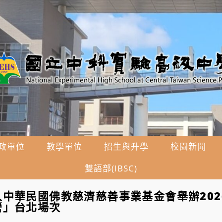
政單位
教學單位
招生與升學
校園新聞
雙語部(IBSC)
中華民國佛教慈濟慈善事業基金會舉辦202
營」台北場次