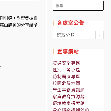
Search
for:
與引導，學習發掘自
各處室公告
藉由講師的分享給予
各
選取分類
處
室
宣導網站
公
告
資通安全專區
。
性別平等專區
防制霸凌專區
校園危險地圖
學生事務資訊網
家庭教育資源網
環境教育探索館
身心障礙權利公約