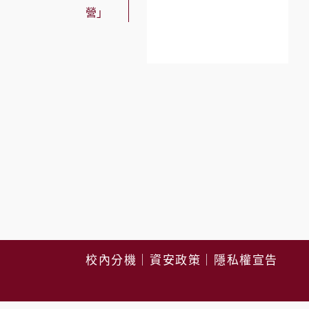
營」
校內分機
｜
資安政策
｜
隱私權宣告