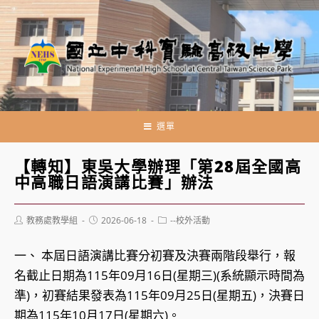
跳
轉
至
主
要
內
容
選單
【轉知】東吳大學辦理「第28屆全國高
中高職日語演講比賽」辦法
Post
Post
Post
教務處教學組
2026-06-18
--校外活動
author:
published:
category:
一、 本屆日語演講比賽分初賽及決賽兩階段舉行，報
名截止日期為115年09月16日(星期三)(系統顯示時間為
準)，初賽結果發表為115年09月25日(星期五)，決賽日
期為115年10月17日(星期六)。