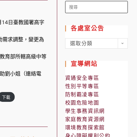
Search
for:
5月14日臺教國署高字
各處室公告
活動需求調整，變更為
各
選取分類
處
年教育部所轄高級中等
室
宣導網站
公
團助劉小姐（連絡電
告
資通安全專區
性別平等專區
防制霸凌專區
下載
校園危險地圖
學生事務資訊網
家庭教育資源網
環境教育探索館
身心障礙權利公約