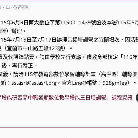
Post
8
--教師研習
category:
15年6月9日南大數位字第1150011439號函及本署115年
（諒達）辦理。
115年7月15日至7月17日辦理旨揭培訓營之宜蘭場次，因
（宜蘭市中山路五段123號）。
費及代課鐘點費，請由學校先行支應，俟教育部核定「115
」後，再行轉正。
疑義，請洽115年教育部數位學習輔導計畫（高中區）輔導
箱：sstasrl@sstasrl.org，官方Line@帳號：928gmfea）。
師增能研習高中職暑期數位教學增能三日培訓營」課程資訊