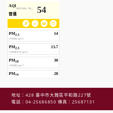
地址：428 臺中市大雅區平和路227號
電話：04-25686850 傳真：25687131