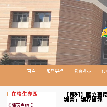
跳
轉
至
主
要
內
容
首頁
關於學校
最新消息
行
在校生專區
【轉知】國立臺
訓營」課程資訊
※課表查詢※