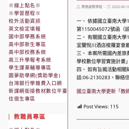
※線上點名※
Post
Post
教務處教學組
2026-06-1
author:
published:
※學習歷程※
校外活動資訊
一、 依據國立臺南大學1
英文檢定填報
第1150045072號函
國中部學務系統
二、 有關國立臺南大學
高中部新生專區
宜蘭悅川酒店梭羅宴會廳
高中部校務系統
三、 本案所需國內差旅
高三升學報考系統
學校數位學習實施計畫
學生課業輔導專區
四、 如有旨揭活動相關
圓夢助學網(獎助學金)
話:06-2130283，聯絡信
台灣銀行學雜費入口網
新課綱銜接教材數位平臺
國立臺南大學更新「教
住宿生專區
Post Views:
115
教職員專區