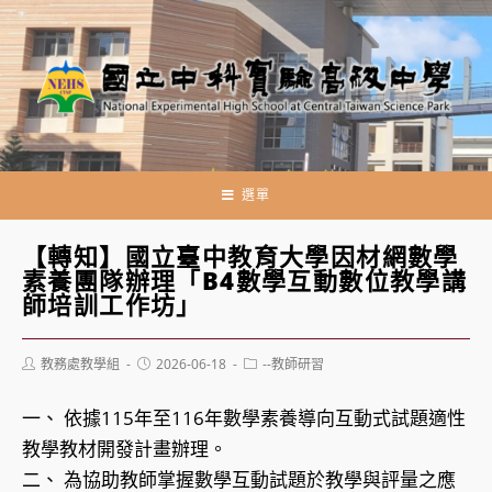
跳
轉
至
主
要
內
容
選單
【轉知】國立臺中教育大學因材網數學
素養團隊辦理「B4數學互動數位教學講
師培訓工作坊」
Post
Post
Post
教務處教學組
2026-06-18
--教師研習
author:
published:
category:
一、 依據115年至116年數學素養導向互動式試題適性
教學教材開發計畫辦理。
二、 為協助教師掌握數學互動試題於教學與評量之應