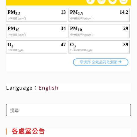
Language：
English
Search
for:
各處室公告