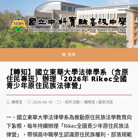
跳
轉
至
主
要
內
容
選單
【轉知】國立東華大學法律學系（含原
住民專班）辦理「2026年 Rikec全國
青少年原住民族法律營」
Post
Post
Post
輔導室
2026-06-18
--校外活動
/
-輔導室
/
最新消息
author:
published:
category:
一、國立東華大學法律學系為推動原住民族法學教育向
下紮根，每年持續辦理「Rikec全國青少年原住民族法
律營」，帶領高中職學生認識原住民族權利、部落規範