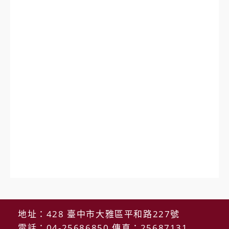
地址：428 臺中市大雅區平和路227號
電話：04-25686850 傳真：25687131