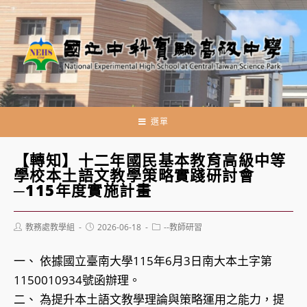
跳
轉
至
主
要
內
容
選單
【轉知】十二年國民基本教育高級中等
學校本土語文教學策略實踐研討會
─115年度實施計畫
Post
Post
Post
教務處教學組
2026-06-18
--教師研習
author:
published:
category:
一、 依據國立臺南大學115年6月3日南大本土字第
1150010934號函辦理。
二、 為提升本土語文教學理論與策略運用之能力，提