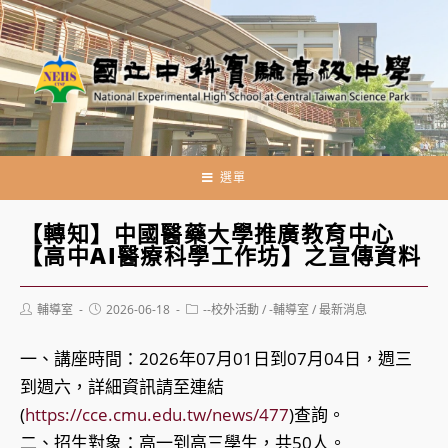
跳
轉
至
主
要
內
容
選單
【轉知】中國醫藥大學推廣教育中心
【高中AI醫療科學工作坊】之宣傳資料
Post
Post
Post
輔導室
2026-06-18
--校外活動
/
-輔導室
/
最新消息
author:
published:
category:
一、講座時間：2026年07月01日到07月04日，週三
到週六，詳細資訊請至連結
(
https://cce.cmu.edu.tw/news/477
)查詢。
二、招生對象：高一到高三學生，共50人。