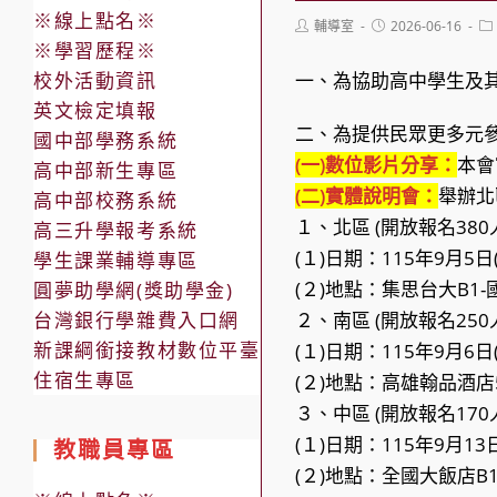
※線上點名※
Post
Post
Po
輔導室
2026-06-16
author:
published:
ca
※學習歷程※
校外活動資訊
一、為協助高中學生及
英文檢定填報
二、為提供民眾更多元
國中部學務系統
(一)數位影片分享：
本會
高中部新生專區
(二)實體說明會：
舉辦北區
高中部校務系統
１、北區 (開放報名380
高三升學報考系統
(１)日期：115年9月5日
學生課業輔導專區
(２)地點：集思台大B1-
圓夢助學網(獎助學金)
台灣銀行學雜費入口網
２、南區 (開放報名250
新課綱銜接教材數位平臺
(１)日期：115年9月6日
住宿生專區
(２)地點：高雄翰品酒店
３、中區 (開放報名170
(１)日期：115年9月13
教職員專區
(２)地點：全國大飯店B