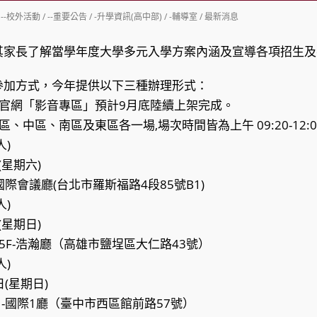
st
--校外活動
/
--重要公告
/
-升學資訊(高中部)
/
-輔導室
/
最新消息
tegory:
其家長了解當學年度大學多元入學方案內涵及宣導各項招生及
參加方式，今年提供以下三種辦理形式：
官網「影音專區」預計9月底陸續上架完成。
、中區、南區及東區各一場,場次時間皆為上午 09:20-12:00 
人)
(星期六)
國際會議廳(台北市羅斯福路4段85號B1)
人)
(星期日)
5F-浩瀚廳（高雄市鹽埕區大仁路43號）
人)
日(星期日)
1-國際1廳（臺中市西區館前路57號）