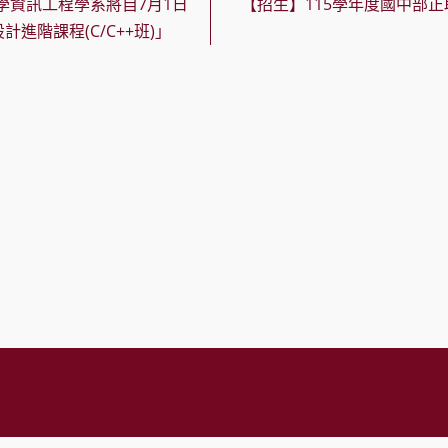
學資訊工程學系將自7月1日
【招生】115學年度國中部
計進階課程(C/C++班)」