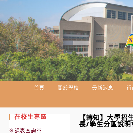
跳
轉
至
主
要
內
容
首頁
關於學校
最新消息
行
在校生專區
【轉知】大學招生
長/學生分區說明
※課表查詢※