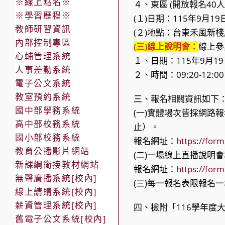
※線上點名※
４、東區 (開放報名40人
※學習歷程※
(１)日期：115年9月19
教師研習資訊
(２)地點：台東禾風新
內部控制專區
(三)線上說明會：
線上參
心輔管理系統
１、日期：115年9月19
人事差勤系統
２、時間：09:20-12:0
電子公文系統
教室預約系統
三、報名相關資訊如下
國中部學務系統
(一)實體場次皆採網路報
高中部校務系統
止）。
國小部校務系統
報名網址：
https://for
教育公播影片網站
(二)一場線上直播說明會
新課綱銜接教材網站
報名網址：
https://fo
無聲廣播系統[校內]
(三)每一報名表限報名
線上請購系統[校內]
薪資管理系統[校內]
四、檢附「116學年度
舊電子公文系統[校內]