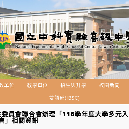
政單位
教學單位
招生與升學
校園新聞
雙語部(IBSC)
委員會聯合會辦理「116學年度大學多元
會」相關資訊