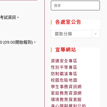
Search
for:
考試資訊。
各處室公告
各
選取分類
處
(09:00開始報到)。
室
宣導網站
公
告
資通安全專區
性別平等專區
防制霸凌專區
校園危險地圖
學生事務資訊網
家庭教育資源網
環境教育探索館
身心障礙權利公約