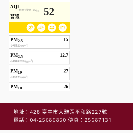
地址：428 臺中市大雅區平和路227號
電話：04-25686850 傳真：25687131