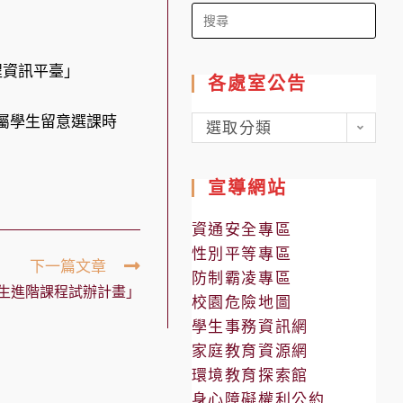
Search
for:
程資訊平臺」
各處室公告
所屬學生留意選課時
各
選取分類
處
室
宣導網站
公
告
資通安全專區
性別平等專區
下一篇文章
防制霸凌專區
中生進階課程試辦計畫」
校園危險地圖
學生事務資訊網
家庭教育資源網
環境教育探索館
身心障礙權利公約