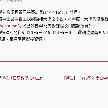
Post
5
--校外活動
category:
先修課程資訊平臺計畫(114-116年)」辦理。
及高中生暑期自主規劃銜接大學之學習，本年度「大學先修課
w/ApcourseSys
/)已公告44門先修課程及相關認抵資訊。
程選課期間自5月20日(三)至6月24日(三)止，敬請協助轉知
資訊，掌握學習銜接資源。
等學校「日語教學培力工作
【轉知】「115學年度高