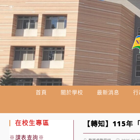
跳
轉
至
主
要
內
容
首頁
關於學校
最新消息
行
在校生專區
【轉知】115年
※課表查詢※