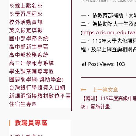
Post
Post
教務處教學組
2026-06-1
※線上點名※
author:
published:
※學習歷程※
一、 依教育部補助「大學
校外活動資訊
二、 為協助準大一生
英文檢定填報
(
https://cis.ncu.edu.t
國中部學務系統
三、 115年大學先修課
高中部新生專區
程，及早上網查詢相關
高中部校務系統
高三升學報考系統
Post Views:
103
學生課業輔導專區
圓夢助學網(獎助學金)
台灣銀行學雜費入口網
Read
上一篇文章
more
新課綱銜接教材數位平臺
【轉知】115年度高級中
articles
住宿生專區
坊」實施計畫
教職員專區