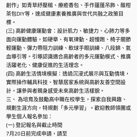
創作」如青草紓壓槌、療癒香包、手作蓮蓬吊飾、酸柑
茶包DIY等，達成健康素養推廣與世代共融之政策目
標。
(三) 高齡健康運動會：設計肌力、敏捷力、心肺力等多
面向運動體驗，如硬舉、有氧律動、超慢跑、椅子關節
輕運動、彈力帶阻力訓練、軟球手眼訓練、八段錦、氣
血導引等。引導認識適合高齡者的多元運動模式、推廣
活躍老化、健康促進的生活理念。
(四) 高齡生活情境模擬：透過沉浸式展示與互動情境，
實際操作輔具科技、智慧居家系統與高齡友善空間設
計，讓參與者親身感受未來高齡生活樣貌。
三、 為培育及鼓勵高中職在校學生，探索自我興趣、
規劃生涯方向，特規劃「多元學習」。歡迎教師領團或
學生個人報名參加：
(一) 登記報名與截止時間
7月20日前完成申請，請至