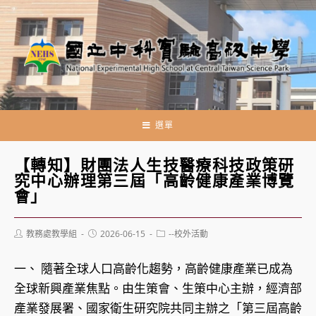
跳
轉
至
主
要
內
容
選單
【轉知】財團法人生技醫療科技政策研
究中心辦理第三屆「高齡健康產業博覽
會」
Post
Post
Post
教務處教學組
2026-06-15
--校外活動
author:
published:
category:
一、 隨著全球人口高齡化趨勢，高齡健康產業已成為
全球新興產業焦點。由生策會、生策中心主辦，經濟部
產業發展署、國家衛生研究院共同主辦之「第三屆高齡