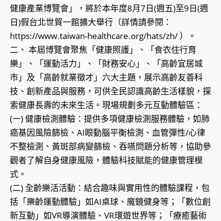
健康產業博覽會」，將於本年度8月7日(週五)至9日(週
日)假台北世貿一館擴大舉行（詳情請參閱：
https://www.taiwan-healthcare.org/hats/zh/ ）。
二、 本屆博覽會聚焦「健康照護」、「食衣住行育
樂」、「運動活力」、「財務安心」、「高齡宜居城
市」及「高齡就業徵才」六大主題，展示高齡友善科
技、創新產品與服務，可供全民認識高齡生活樣貌，探
索健康長壽的未來生活。現場規劃多元互動體驗區：
(一) 健康檢測體驗：提供多項健康檢測服務體驗，如肺
癌基因風險篩檢、AI眼動腦平衡檢測、血管彈性/心律
不整檢測、黃斑部病變篩檢、吞嚥問題分析等，協助參
觀者了解自身健康風險，體驗科技賦能的健康管理模
式。
(二) 全齡樂活活動：結合趣味與實用性的體驗課程，包
括「樂齡運動體驗」如AI桌球、魔鏡健身等；「數位創
新互動」如VR導演體驗、VR環遊世界等；「療癒藝術