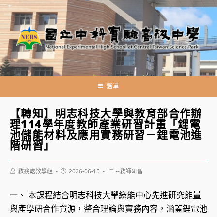
跳
轉
至
主
要
內
容
選單
【轉知】明志科技大學與教育部合作辦
理114學年度教師產業研習計畫「鋰電
池儲能材料及應用實務研習－鋰電池進
階研習」
Post
Post
Post
教務處教學組
2026-06-15
--教師研習
author:
published:
category:
一、 本課程結合明志科技大學綠能中心先進研究能量
與產學研合作資源，整合理論與實務內容，涵蓋鋰電池