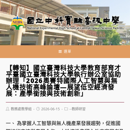
跳
轉
至
主
要
內
容
選單
【轉知】國立臺灣科技大學教育部育才
平臺國立臺灣科技大學執行辦公室協助
辦理「2026奧賽特國際人工智慧與無
人機技術高峰論壇—展望低空經濟發
展：產學銜接與技術創新」
Post
Post
Post
教務處教學組
2026-06-15
--教師研習
author:
published:
category:
一、 為掌握人工智慧與無人機產業發展趨勢，促進國