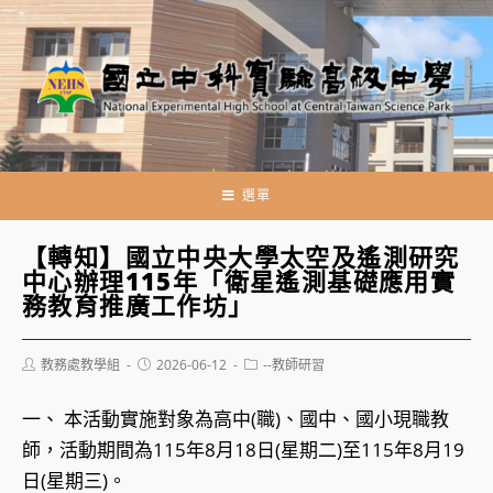
跳
轉
至
主
要
內
容
選單
【轉知】國立中央大學太空及遙測研究
中心辦理115年「衛星遙測基礎應用實
務教育推廣工作坊」
Post
Post
Post
教務處教學組
2026-06-12
--教師研習
author:
published:
category:
一、 本活動實施對象為高中(職)、國中、國小現職教
師，活動期間為115年8月18日(星期二)至115年8月19
日(星期三)。