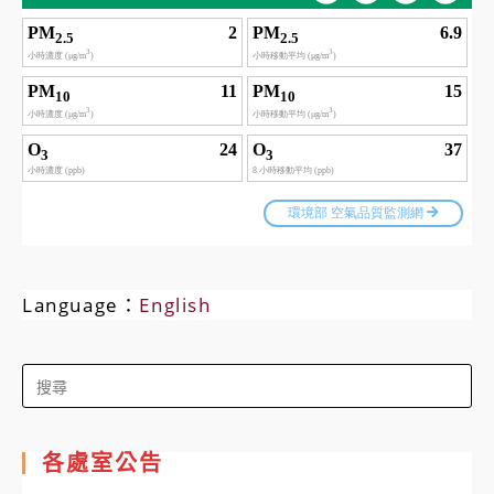
Language：
English
Search
for:
各處室公告