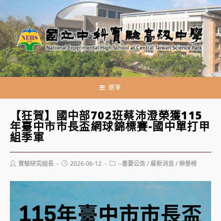
跳
轉
至
主
要
內
容
選單
【狂賀】國中部702班蔡沛澄榮獲115
年臺中市市長盃網球錦標賽-國中單打甲
組季軍
Post
Post
Post
實驗研究組長
2026-06-12
--重要公告
/
最新消息
/
榮譽榜
author:
published:
category: