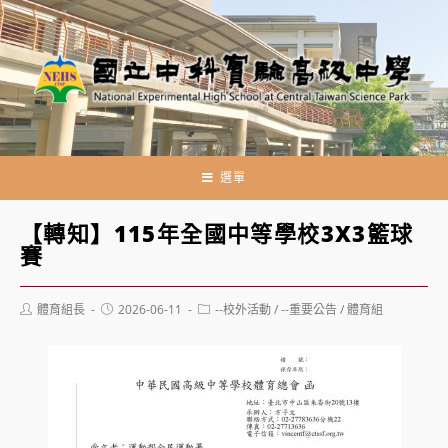
跳
轉
至
主
要
內
容
選單
【轉知】115年全國中等學校3X3籃球
賽
Post
Post
Post
體育組長
2026-06-11
--校外活動
/
--重要公告
/
體育組
author:
published:
category: