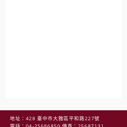
地址：428 臺中市大雅區平和路227號
電話：04-25686850 傳真：25687131