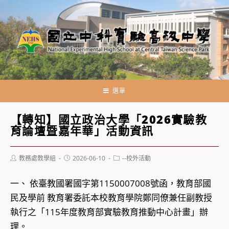
跳
轉
至
主
要
內
容
選單
【轉知】國立政治大學「2026實驗教
育論壇暨嘉年華」活動資訊
Post
Post
Post
教務處教學組
2026-06-10
--校外活動
author:
published:
category:
一、 依臺教國署國字第1150007008號函，教育部國
民及學前 教育署委託本校教育學院鄭同僚兼任副教授
執⾏之「115年度教育部實驗教育推動中心計畫」辦
理。