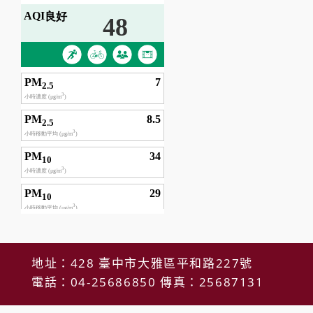
地址：428 臺中市大雅區平和路227號
電話：04-25686850 傳真：25687131