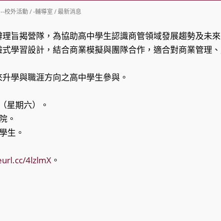
st
--校外活動
/
-輔導室
/
最新消息
tegory:
辦理旨揭營隊，為協助高中學生認識商管領域發展趨勢及未來
驗式學習設計，結合商業模擬與團隊合作，適合對商業管理、
來升學與職涯方向之高中學生參與。
：
4日（星期六）。
學院。
中學生。
eurl.cc/4lzlmX
。