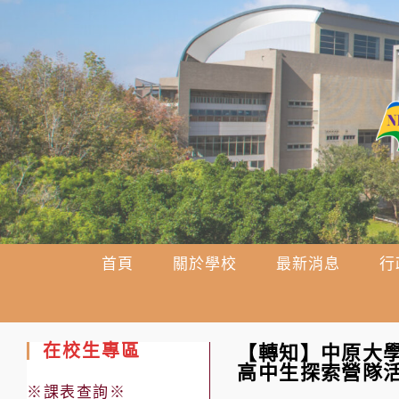
跳
轉
至
主
要
內
容
首頁
關於學校
最新消息
行
在校生專區
【轉知】中原大學
高中生探索營隊
※課表查詢※