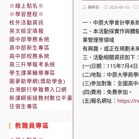
※線上點名※
Post
Post
Po
輔導室
2026-06-10
author:
published:
ca
※學習歷程※
校外活動資訊
一、中原大學會計學系
英文檢定填報
二、本活動採實作與體
國中部學務系統
業管理等領域
高中部新生專區
有興趣，或正在規劃未
高中部校務系統
三、活動相關資訊如下
高三升學報考系統
(一)日期：115年7月
學生課業輔導專區
(二)地點：中原大學商
圓夢助學網(獎助學金)
(三)參加對象：全國高
台灣銀行學雜費入口網
(四)費用：免費參加。
新課綱銜接教材數位平臺
(五)報名網址：
https://r
住宿生專區
教職員專區