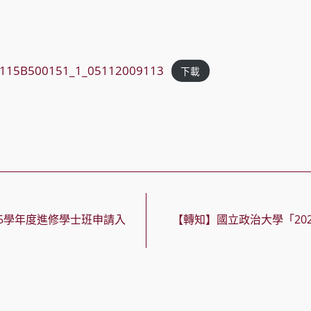
115B500151_1_05112009113
下載
5學年度進修學士班申請入
【轉知】國立政治大學「20