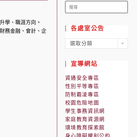
Search
for:
升學、職涯方向。
各處室公告
財務金融、會計、企
各
選取分類
處
室
宣導網站
公
告
資通安全專區
性別平等專區
防制霸凌專區
校園危險地圖
學生事務資訊網
家庭教育資源網
環境教育探索館
身心障礙權利公約