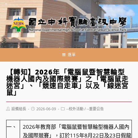
跳
轉
至
主
要
內
容
選單
【轉知】2026年「電腦鼠暨智慧輪型
機器人國內及國際競賽」之「電腦鼠走
迷宮」、「競速自走車」以及「線迷宮
鼠」
Post
Post
Post
設備組長
2026-06-09
--校外活動
/
--重要公告
author:
published:
category:
一、
2026年教育部「電腦鼠暨智慧輪型機器人國內
及國際競賽」，訂於115年8月22日及23日假龍