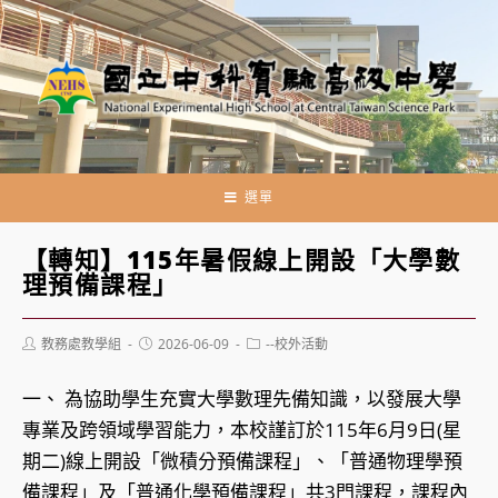
跳
轉
至
主
要
內
容
選單
【轉知】115年暑假線上開設「大學數
理預備課程」
Post
Post
Post
教務處教學組
2026-06-09
--校外活動
author:
published:
category:
一、 為協助學生充實大學數理先備知識，以發展大學
專業及跨領域學習能力，本校謹訂於115年6月9日(星
期二)線上開設「微積分預備課程」、「普通物理學預
備課程」及「普通化學預備課程」共3門課程，課程內