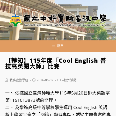
跳
轉
至
主
要
內
容
選單
【轉知】115年度「Cool English 普
技高英閱大師」比賽
Post
Post
Post
教務處教學組
2026-06-09
--校外活動
author:
published:
category:
一、 依據國立臺灣師範大學115年5月20日師大英語字
第1151013873號函辦理。
二、 為增進高級中等學校學生運用 Cool English 英語
線上學習平臺之「閱讀」學習專區，透過主題豐富的專