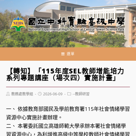
跳
轉
至
主
要
內
容
選單
【轉知】「115年度SEL教師增能培力
系列專題講座（場次四）實施計畫」
Post
Post
Post
教務處教學組
2026-06-09
--教師研習
author:
published:
category:
一、 依據教育部國民及學前教育署115年社會情緒學習
資源中心實施計畫辦理。
二、 本署委託國立高雄師範大學承辦本署社會情緒學
習資源中心，為利增進高級中等學校教師社會情緒學習