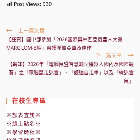
Post Views:
530
Read
上一篇文章
more
【狂賀】國中部參加「2026國際奧林匹亞機器人大賽
articles
MARC LOM-B組」榮獲聯盟亞軍及佳作
下一篇文章
【轉知】2026年「電腦鼠暨智慧輪型機器人國內及國際競
賽」之「電腦鼠走迷宮」、「競速自走車」以及「線迷宮
鼠」
在校生專區
※課表查詢※
※線上點名※
※學習歷程※