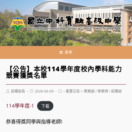
跳
轉
至
主
要
內
容
選單
【公告】本校114學年度校內學科能力
競賽獲獎名單
Post
Post
Post
設備組長
2026-06-09
--重要公告
/
-教務處
/
榮譽榜
/
設備組
author:
published:
category:
114學年度-1
下載
恭喜得獎同學與指導老師!