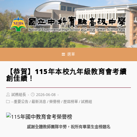
跳
轉
至
主
要
內
容
選單
【恭賀】115年本校九年級教育會考續
創佳績！
Post
Post
試務組長
2026-06-08
author:
published:
Post
--重要公告
/
最新消息
/
榮譽榜
/
歷屆榜單
/
試務組
category:
感謝全體教師團隊辛勞，祝所有畢業生金榜題名