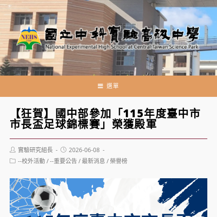
跳
轉
至
主
要
內
容
選單
【狂賀】國中部參加「115年度臺中市
市長盃足球錦標賽」榮獲殿軍
Post
Post
實驗研究組長
2026-06-08
author:
published:
Post
--校外活動
/
--重要公告
/
最新消息
/
榮譽榜
category: