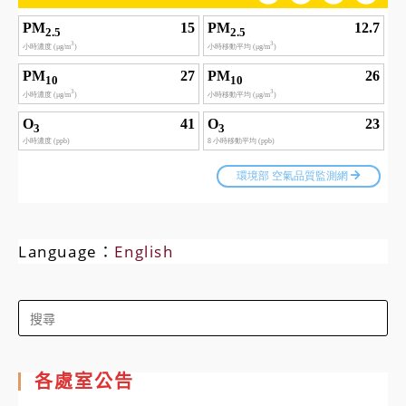
Language：
English
Search
for:
各處室公告