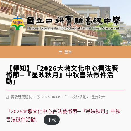
跳
轉
至
主
要
內
容
選單
【轉知】「2026大墩文化中心書法藝
術節─『墨映秋月』中秋書法徵件活
動」
Post
Post
Post
實驗研究組長
2026-06-06
--校外活動
/
--重要公告
author:
published:
category:
「2026大墩文化中心書法藝術節─『墨映秋月』中秋
書法徵件活動」
下載