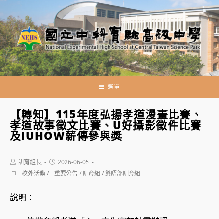
跳
轉
至
主
要
內
容
選單
【轉知】115年度弘揚孝道漫畫比賽、
孝道故事徵文比賽、Ü好攝影徵件比賽
及IUHOW薪傳參與獎
Post
Post
訓育組長
2026-06-05
author:
published:
Post
--校外活動
/
--重要公告
/
訓育組
/
雙語部訓育組
category:
說明：