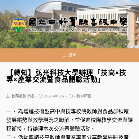
跳
轉
至
主
要
內
容
選單
【轉知】弘光科技大學辦理「技高×技
專×產業交流暨食品體驗活動」
Post
Post
Post
教務處教學組
2026-06-05
--教師研習
author:
published:
category:
一、 為增進技術型高中與技專校院教師對食品群領域
發展趨勢與教學現況之瞭解，並促進校際教學交流與課
程銜接，特辦理本次交流暨體驗活動。
二、 活動邀請技高教師與產業專家分享教學經驗及產