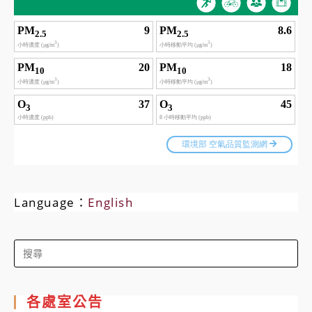
Language：
English
Search
for:
各處室公告