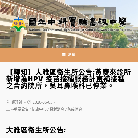
跳
轉
至
主
要
內
容
選單
【轉知】大雅區衛生所公告:黃慶來診所
新增為HPV 疫苗接種服務計畫補接種
之合約院所，吳耳鼻喉科已停業。
Post
Post
護理師
2026-06-05
author:
published:
Post
--重要公告
/
健康中心
/
最新消息
/
防疫消息
category:
大雅區衛生所公告: