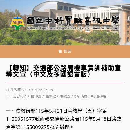
跳
轉
至
主
要
內
容
選單
【轉知】交通部公路局機車駕訓補助宣
導文宣（中文及多國語言版）
Post
Post
生輔組長
2026-06-05
author:
published:
Post
--重要公告
/
-國中部
/
-學務處
/
-雙語部
/
最新消息
/
生活輔導組
category:
一、依教育部115年5月21日臺教學（五）字第
1150051577號函轉交通部公路局115年5月18日路監
駕字第1155009275號函辦理。