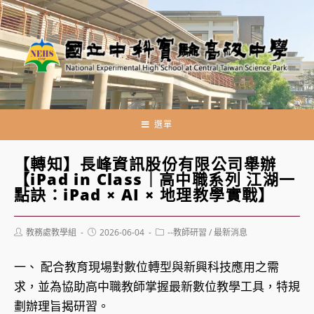
跳
轉
至
主
要
內
容
選單
【轉知】長峰資訊股份有限公司舉辦
【iPad in Class｜高中職系列 江湖一
點訣：iPad × AI × 地理教學實戰】
Post
Post
Post
教務處教學組
2026-06-04
--教師研習
/
最新消息
author:
published:
category:
一、 配合教育現場對數位轉型與新興科技應用之需
求，並為協助高中職教師掌握最新數位教學工具，特規
劃辦理旨揭研習。