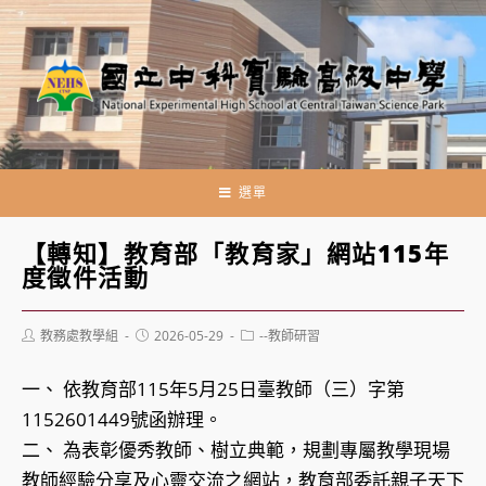
跳
轉
至
主
要
內
容
選單
【轉知】教育部「教育家」網站115年
度徵件活動
Post
Post
Post
教務處教學組
2026-05-29
--教師研習
author:
published:
category:
一、 依教育部115年5月25日臺教師（三）字第
1152601449號函辦理。
二、 為表彰優秀教師、樹立典範，規劃專屬教學現場
教師經驗分享及心靈交流之網站，教育部委託親子天下