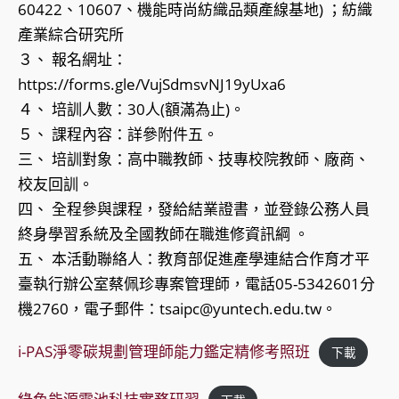
60422、10607、機能時尚紡織品類產線基地) ；紡織
產業綜合研究所
３、 報名網址：
https://forms.gle/VujSdmsvNJ19yUxa6
４、 培訓人數：30人(額滿為止)。
５、 課程內容：詳參附件五。
三、 培訓對象：高中職教師、技專校院教師、廠商、
校友回訓。
四、 全程參與課程，發給結業證書，並登錄公務人員
終身學習系統及全國教師在職進修資訊綱 。
五、 本活動聯絡人：教育部促進產學連結合作育才平
臺執行辦公室蔡佩珍專案管理師，電話05-5342601分
機2760，電子郵件：tsaipc@yuntech.edu.tw。
i-PAS淨零碳規劃管理師能力鑑定精修考照班
下載