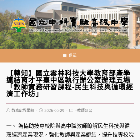
跳
轉
至
主
要
內
容
選單
【轉知】國立雲林科技大學教育部產學
連結育才平臺中區執行辦公室辦理五場
「教師實務研習課程-民生科技與循環經
濟工作坊」
Post
Post
Post
教務處教學組
2026-05-29
--教師研習
author:
published:
category:
一、 為協助技專校院與高中職教師瞭解民生科技與循
環經濟產業現況，強化教師與產業鏈結，提升技專校院