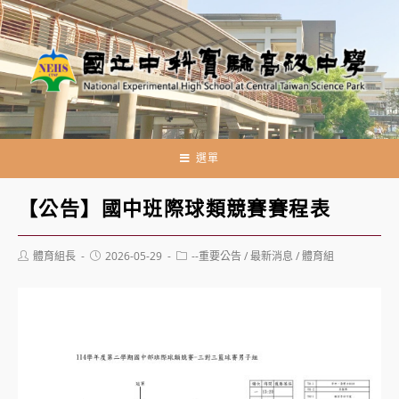
跳
轉
至
主
要
內
容
選單
【公告】國中班際球類競賽賽程表
Post
Post
Post
體育組長
2026-05-29
--重要公告
/
最新消息
/
體育組
author:
published:
category: