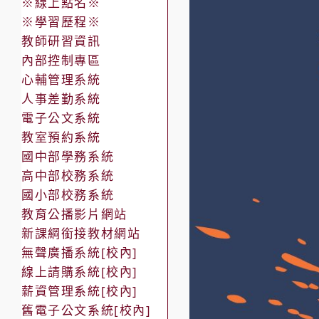
※線上點名※
※學習歷程※
教師研習資訊
內部控制專區
心輔管理系統
人事差勤系統
電子公文系統
教室預約系統
國中部學務系統
高中部校務系統
國小部校務系統
教育公播影片網站
新課綱銜接教材網站
無聲廣播系統[校內]
線上請購系統[校內]
薪資管理系統[校內]
舊電子公文系統[校內]