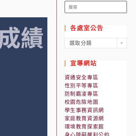
Search
for:
各處室公告
各
選取分類
處
室
宣導網站
公
告
資通安全專區
性別平等專區
防制霸凌專區
校園危險地圖
學生事務資訊網
家庭教育資源網
環境教育探索館
身心障礙權利公約