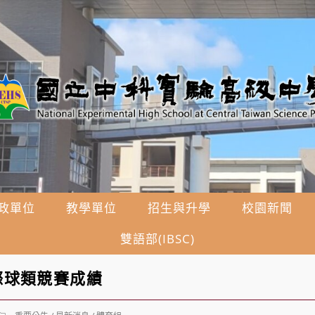
政單位
教學單位
招生與升學
校園新聞
雙語部(IBSC)
際球類競賽成績