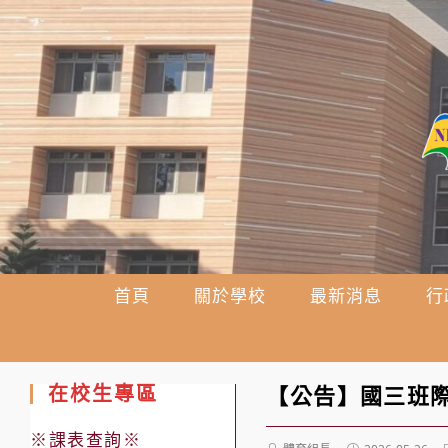
跳
轉
至
主
要
內
容
首頁
關於學校
最新消息
行
在校生專區
【公告】國三班
※課表查詢※