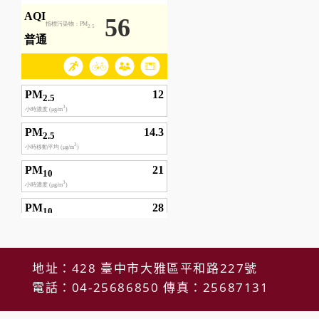
地址：428 臺中市大雅區平和路227號
電話：04-25686850 傳真：25687131