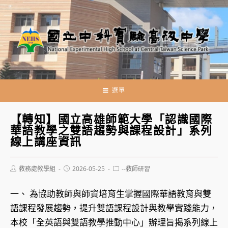
跳
轉
至
主
要
內
容
選單
【轉知】國立高雄師範大學「認識國際
華語教學之雙語趨勢與課程設計」系列
線上講座資訊
Post
Post
Post
教務處教學組
2026-05-25
--教師研習
author:
published:
category:
一、 為協助教師與師資培育生掌握國際華語教育與雙
語課程發展趨勢，提升雙語課程設計與教學實踐能力，
本校「全英語與雙語教學推動中心」辦理旨揭系列線上