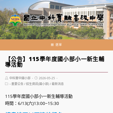
跳
轉
至
主
要
內
容
選單
【公告】115學年度國小部小一新生輔
導活動
Post
Post
中科實中國小部
2026-05-25
author:
published:
Post
--重要公告
/
招生資訊(國小部)
/
最新消息
category:
115學年度國小部小一新生輔導活動
時間：6/13(六)13:00~15:30