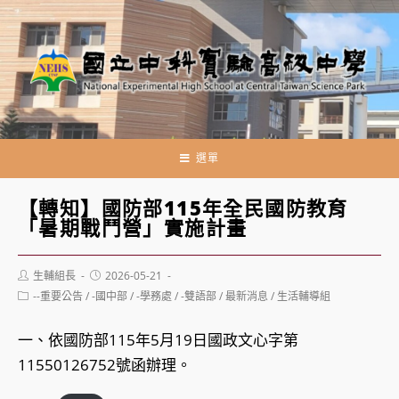
跳
轉
至
主
要
內
容
選單
【轉知】國防部115年全民國防教育
「暑期戰鬥營」實施計畫
Post
Post
生輔組長
2026-05-21
author:
published:
Post
--重要公告
/
-國中部
/
-學務處
/
-雙語部
/
最新消息
/
生活輔導組
category:
一、依國防部115年5月19日國政文心字第
11550126752號函辦理。