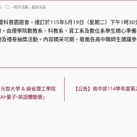
Post
5
--校外活動
/
最新消息
category:
暨科普園遊會，謹訂於115年5月19日（星期二）下午1時3
舉辦。由理學院數教系、科教系、資工系及數位系學生精心準
物及禮卷抽獎活動，內容精采可期，敬邀各高中職師生踴躍參
 元智大學 & 麻省理工學院
【公告】高中部114學年度第
AI•量子•英語體驗營」