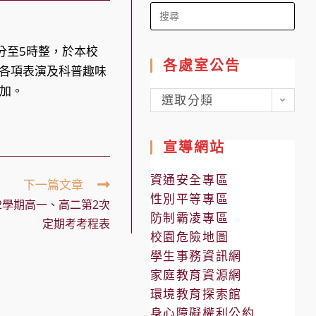
Search
for:
0分至5時整，於本校
各處室公告
備各項表演及科普趣味
加。
各
選取分類
處
室
宣導網站
公
告
資通安全專區
下一篇文章
性別平等專區
2學期高一、高二第2次
防制霸凌專區
定期考考程表
校園危險地圖
學生事務資訊網
家庭教育資源網
環境教育探索館
身心障礙權利公約