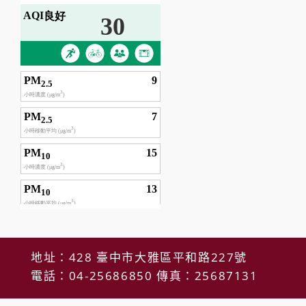
地址：428 臺中市大雅區平和路227號
電話：04-25686850 傳真：25687131