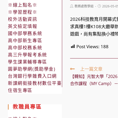
※線上點名※
Post
Post
教務處教學組
2026-05-0
author:
published:
※學習歷程※
校外活動資訊
2026科技教育月開幕式
英文檢定填報
求真樓1樓K108大廳
國中部學務系統
遊戲，尚有集點換小禮
高中部新生專區
Post Views:
188
高中部校務系統
高三升學報考系統
學生課業輔導專區
Read
圓夢助學網(獎助學金)
上一篇文章
more
台灣銀行學雜費入口網
【轉知】元智大學「2026
articles
新課綱銜接教材數位平臺
合作課程（MY Camp）－
住宿生專區
教職員專區