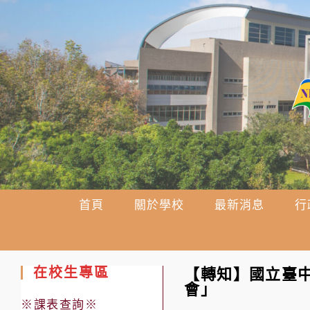
跳
轉
至
主
要
內
容
首頁
關於學校
最新消息
行
在校生專區
【轉知】國立臺中
會」
※課表查詢※