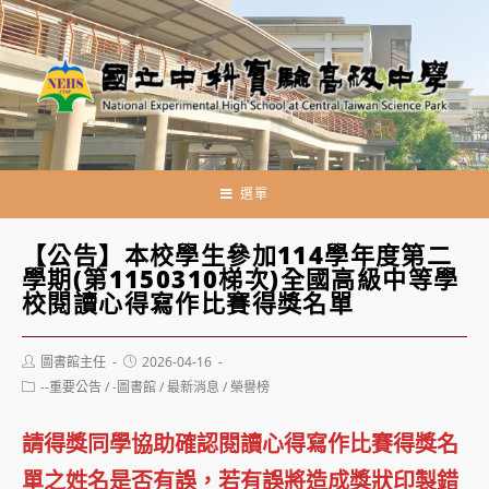
跳
轉
至
主
要
內
容
選單
【公告】本校學生參加114學年度第二
學期(第1150310梯次)全國高級中等學
校閱讀心得寫作比賽得獎名單
Post
Post
圖書館主任
2026-04-16
author:
published:
Post
--重要公告
/
-圖書館
/
最新消息
/
榮譽榜
category:
請得獎同學協助確認閱讀心得寫作比賽得獎名
單之姓名是否有誤，若有誤將造成獎狀印製錯