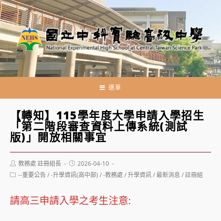
跳
轉
至
主
要
內
容
選單
【轉知】115學年度大學申請入學招生
「第二階段審查資料上傳系統(測試
版)」開放相關事宜
Post
Post
教務處 註冊組長
2026-04-10
author:
published:
Post
--重要公告
/
-升學資訊(高中部)
/
-教務處
/
升學資訊
/
最新消息
/
註冊組
category:
請高三申請入學之考生注意: