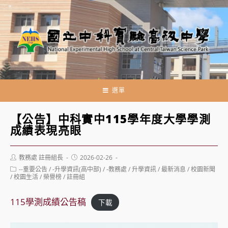
跳
轉
至
主
要
內
容
選單
【公告】中科實中115學年度大學學測
成績表現亮眼
Post
Post
教務處 註冊組長
2026-02-26
author:
published:
Post
--重要公告
/
-升學資訊(高中部)
/
-教務處
/
升學資訊
/
最新消息
/
校園新聞
category:
/
校園生活
/
榮譽榜
/
註冊組
115學測成績公告稿
下載