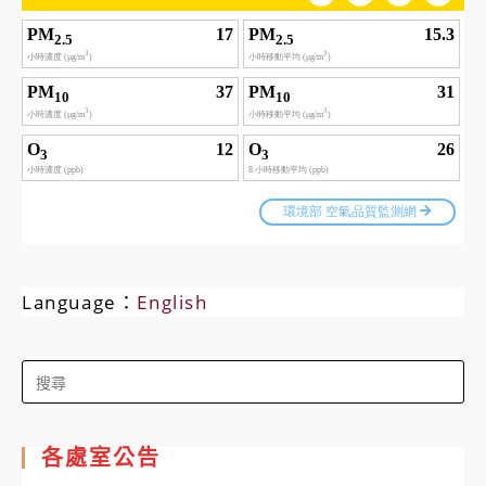
Language：
English
Search
for:
各處室公告