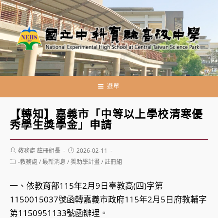
跳
轉
至
主
要
內
容
選單
【轉知】嘉義市「中等以上學校清寒優
秀學生獎學金」申請
Post
Post
教務處 註冊組長
2026-02-11
author:
published:
Post
-教務處
/
最新消息
/
獎助學計畫
/
註冊組
category:
一、依教育部115年2月9日臺教高(四)字第
1150015037號函轉嘉義市政府115年2月5日府教輔字
第1150951133號函辦理。