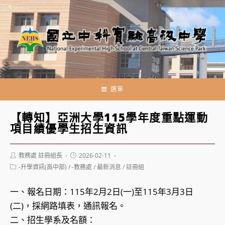
跳
轉
至
主
要
內
容
選單
【轉知】亞洲大學115學年度重點運動
項目績優學生招生資訊
Post
Post
教務處 註冊組長
2026-02-11
author:
published:
Post
-升學資訊(高中部)
/
-教務處
/
最新消息
/
註冊組
category:
一、報名日期：115年2月2日(一)至115年3月3日
(二)，採網路填表，通訊報名。
二、招生學系及名額：