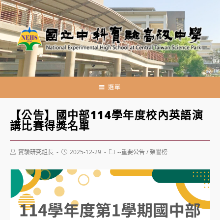
跳
轉
至
主
要
內
容
選單
【公告】國中部114學年度校內英語演
講比賽得獎名單
Post
Post
Post
實驗研究組長
2025-12-29
--重要公告
/
榮譽榜
author:
published:
category: