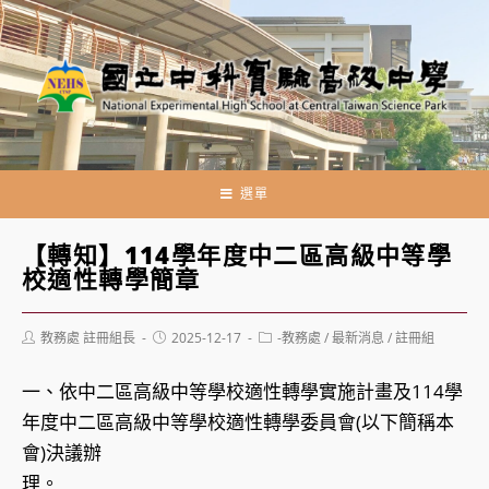
跳
轉
至
主
要
內
容
選單
【轉知】114學年度中二區高級中等學
校適性轉學簡章
Post
Post
Post
教務處 註冊組長
2025-12-17
-教務處
/
最新消息
/
註冊組
author:
published:
category:
一、依中二區高級中等學校適性轉學實施計畫及114學
年度中二區高級中等學校適性轉學委員會(以下簡稱本
會)決議辦
理。